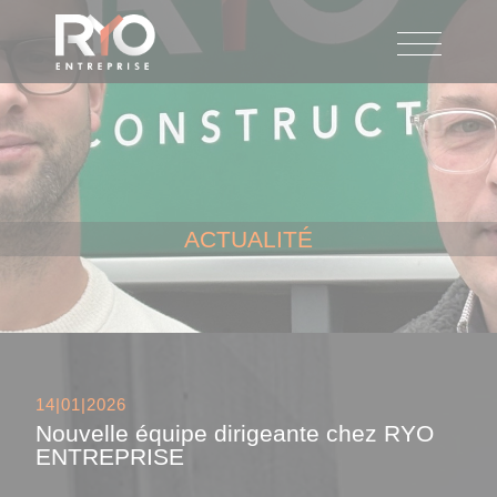
Aller
au
contenu
principal
ACTUALITÉ
14|01|2026
Nouvelle équipe dirigeante chez RYO
ENTREPRISE