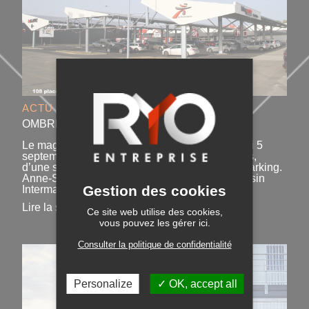
ACTU - SEP 2023
OMBRIÈRES PHOTOVOLTAÏQUES
Le magasin Intermarché Rieux inaugurait mardi 5
septembre 2023 ses ombrières photovoltaïques,
d’une superficie de 1700 m², installées sur le parking.
Anne-Sophie et Hervé Bertin, gérants du magasin
Gestion des cookies
Intermarché ont ...
Lire la suite
Ce site web utilise des cookies,
vous pouvez les gérer ici.
Consulter la politique de confidentialité
Personalize
OK, accept all